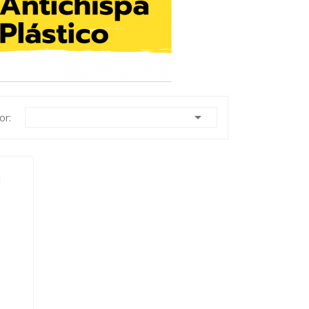

or:
M