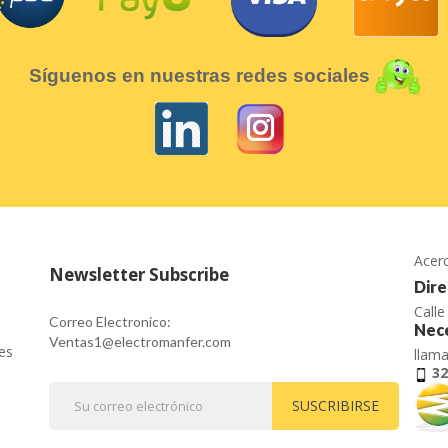
Síguenos en nuestras redes sociales
Acer
Newsletter Subscribe
Dire
Call
Correo Electronico:
Nece
Ventas1@electromanfer.com
es
llam
32