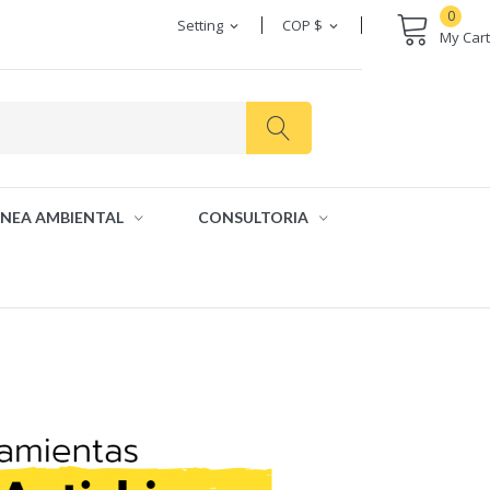
0
Setting
COP $
expand_more
expand_more
My Cart
INEA AMBIENTAL
CONSULTORIA