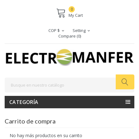
0
My Cart
COP $
Setting
expand_more
expand_more
Compare (
0
)
CATEGORÍA
Carrito de compra
No hay más productos en su carrito