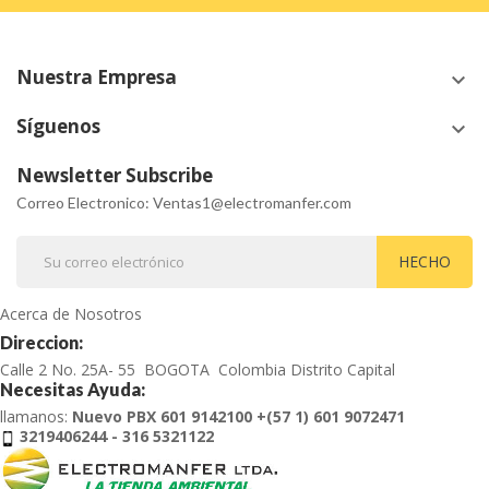
Nuestra Empresa
keyboard_arrow_down
Síguenos
keyboard_arrow_down
Newsletter Subscribe
Correo Electronico: Ventas1@electromanfer.com
Acerca de Nosotros
Direccion:
Calle 2 No. 25A- 55 BOGOTA Colombia Distrito Capital
Necesitas Ayuda:
llamanos:
Nuevo PBX 601 9142100 +(57 1) 601 9072471
3219406244 - 316 5321122