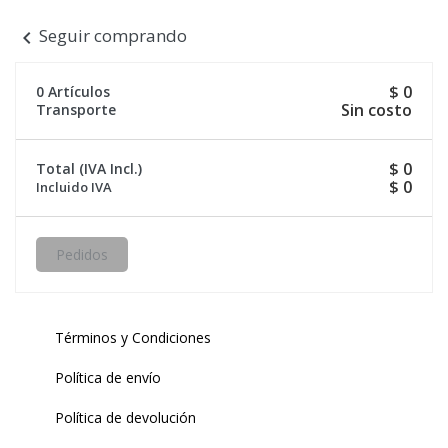
Seguir comprando
chevron_left
$ 0
0 Artículos
Sin costo
Transporte
$ 0
Total (IVA Incl.)
$ 0
Incluido IVA
Pedidos
Términos y Condiciones
Política de envío
Política de devolución