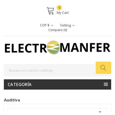
0
My Cart
COP $
Setting
expand_more
expand_more
Compare (
0
)
CATEGORÍA
Auditiva
