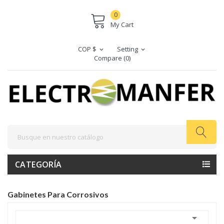
0
My Cart
COP $
Setting
expand_more
expand_more
Compare (
0
)
CATEGORÍA
Gabinetes Para Corrosivos
