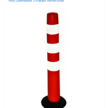
Hito Delineador 3 Franjas Reflectivas