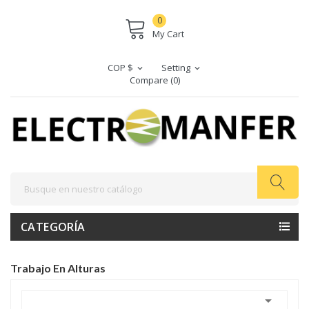
0
My Cart
COP $
Setting
expand_more
expand_more
Compare (
0
)
CATEGORÍA
Trabajo En Alturas
