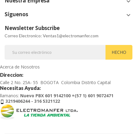
Nuestra Empresa
keyboard_arrow_down
Síguenos
keyboard_arrow_down
Newsletter Subscribe
Correo Electronico: Ventas1@electromanfer.com
Acerca de Nosotros
Direccion:
Calle 2 No. 25A- 55 BOGOTA Colombia Distrito Capital
Necesitas Ayuda:
llamanos:
Nuevo PBX 601 9142100 +(57 1) 601 9072471
3219406244 - 316 5321122