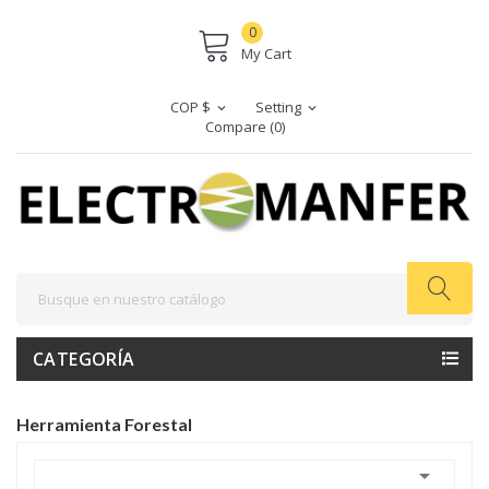
0
My Cart
COP $
Setting
expand_more
expand_more
Compare (
0
)
CATEGORÍA
Herramienta Forestal
