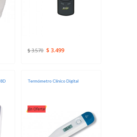
$ 3.499
$ 3.570
18D
Termómetro Clínico Digital
¡En Oferta!