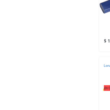
$ 
Lon
¡En 