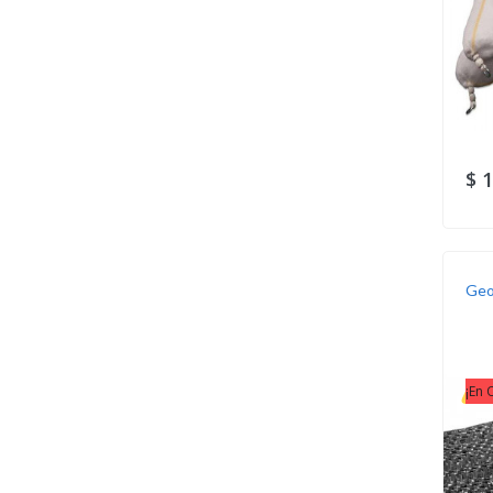
$ 
Geo
¡En 