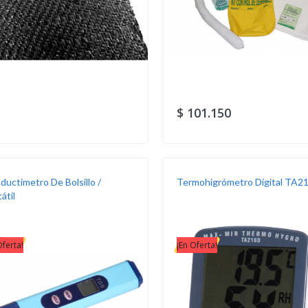
$ 101.150
ductimetro De Bolsillo /
Termohigrómetro Digital TA2
átil
Oferta!
¡En Oferta!