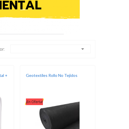

or:
al +
Geotextiles Rollo No Tejidos
¡En Oferta!