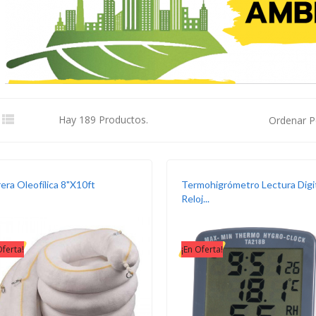

Hay 189 Productos.
Ordenar P
era Oleofílica 8"X10ft
Termohigrómetro Lectura Digit
Reloj...
Oferta!
¡En Oferta!