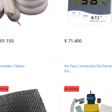
101.150
$ 71.400
textiles Tejidos
Kit Para Contención De Derr
De...
Oferta!
¡En Oferta!