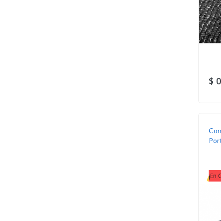
$ 0
Con
Port
¡En 