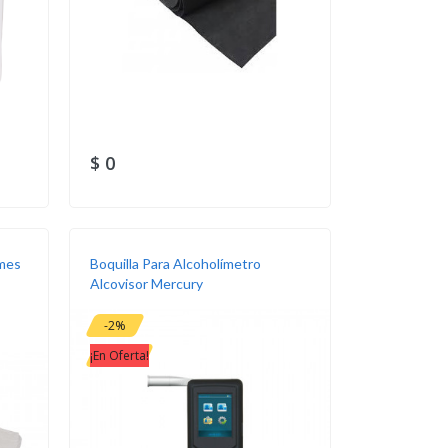
$ 0
ames
Boquilla Para Alcoholímetro
Alcovisor Mercury
-2%
¡En Oferta!