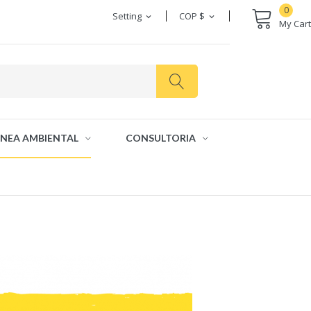
0
Setting
COP $
expand_more
expand_more
My Cart
INEA AMBIENTAL
CONSULTORIA