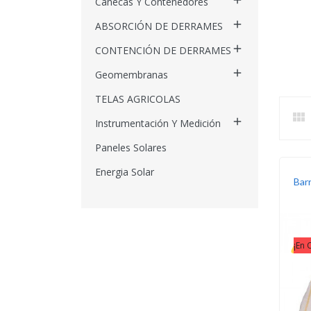

Canecas Y Contenedores

ABSORCIÓN DE DERRAMES

CONTENCIÓN DE DERRAMES

Geomembranas
TELAS AGRICOLAS


Instrumentación Y Medición
Paneles Solares
Energia Solar
Barr
¡En 