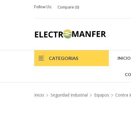
Follow Us:
Compare (
0
)
CATEGORIAS
INICIO
CO
Inicio
Seguridad Industrial
Equipos
Contra 
¡En Oferta!
¡En Oferta!