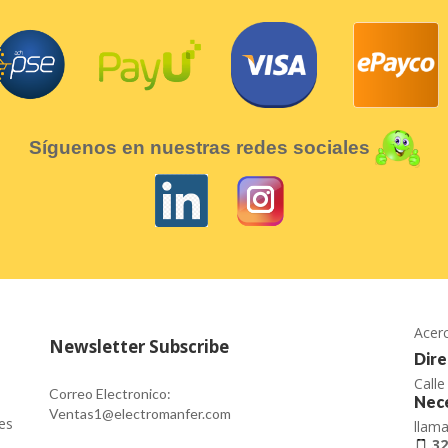
Síguenos en nuestras redes sociales
Acer
Newsletter Subscribe
Dire
Call
Correo Electronico:
Nece
Ventas1@electromanfer.com
es
llam
32