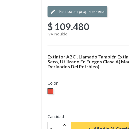
Escriba su propia reseña
$ 109.480
IVA incluído
Extintor ABC , Llamado También Exti
Seco, Utilizado En Fuegos Clase A( Made
Derivados Del Petróleo)
Color
Rojo
Cantidad