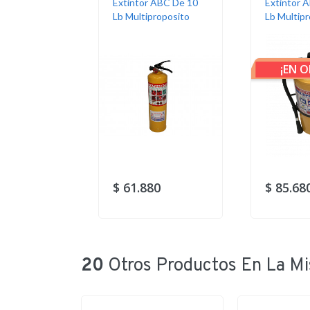
Extintor ABC De 10
Extintor 
Lb Multiproposito
Lb Multip
¡EN O
$ 61.880
$ 85.68
20
Otros Productos En La Mi