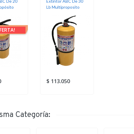
ABC De 20
Extintor ABC De 30
ropósito
Lb Multiproposito
FERTA!
0
$ 113.050
sma Categoría: