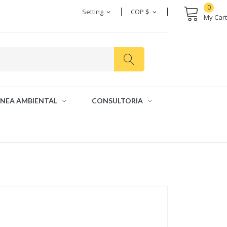
0
Setting
COP $
expand_more
expand_more
My Cart
INEA AMBIENTAL
CONSULTORIA