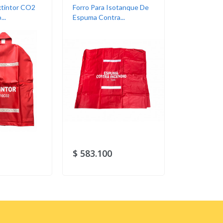
xtintor CO2
Forro Para Isotanque De
Extintor So
..
Espuma Contra...
¡En Oferta!
$ 583.100
$ 434.35