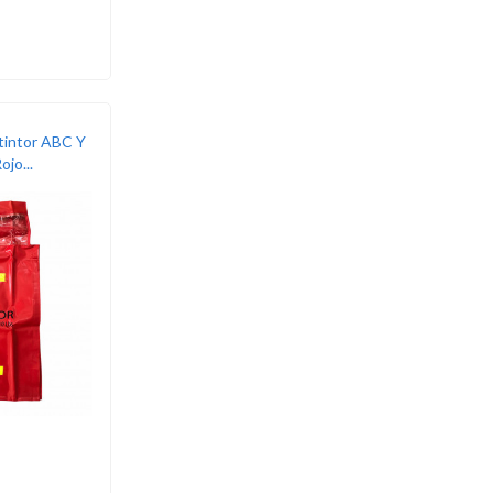
xtintor ABC Y
jo...