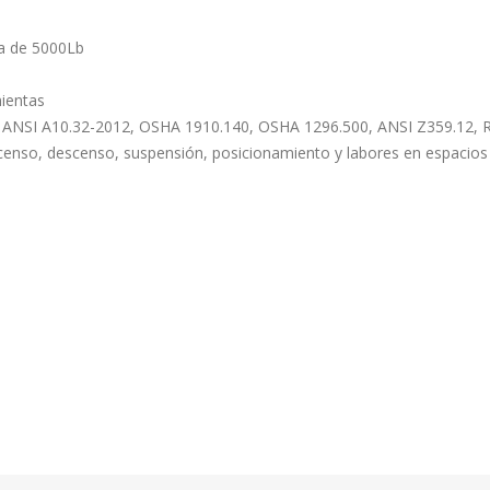
ima de 5000Lb
ientas
 ANSI A10.32-2012, OSHA 1910.140, OSHA 1296.500, ANSI Z359.12, 
ascenso, descenso, suspensión, posicionamiento y labores en espacio