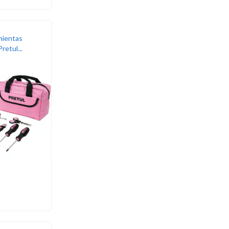
mientas
etul...