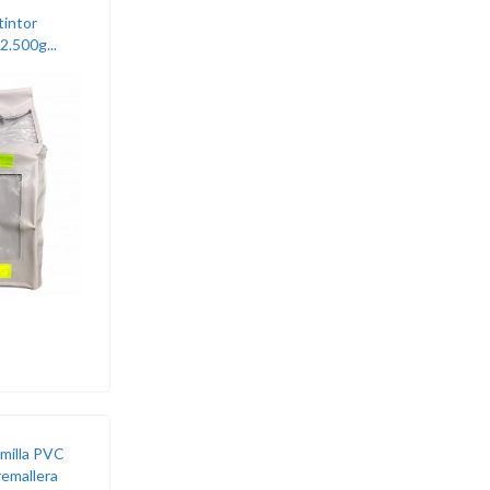
tintor
2.500g...
amilla PVC
emallera