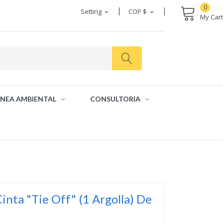
0
Setting
COP $
expand_more
expand_more
My Cart
INEA AMBIENTAL
CONSULTORIA
inta "Tie Off" (1 Argolla) De