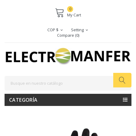
0
My Cart
COP $
Setting
expand_more
expand_more
Compare (
0
)
CATEGORÍA